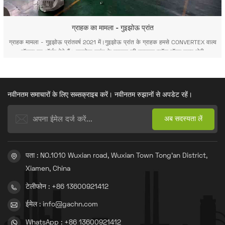
ग्राहक का मामला - गुइझोऊ प्रांत
ग्राहक मामला - गुइझोऊ प्रांतवर्ष 2021 में।गुइझोऊ प्रांत के ग्राहक हमसे CONVERTEX वाल्व
बॉटमर का ऑर्डर देते हैं। गुइझोऊ प्रांत के ग्राहक की एडस्टार ब्लॉक बॉटम वाल्व बोरी
मशीन गुइझोऊ प्रांत के ग्राहक की एडस्टार ब्लॉक बॉटम वाल्व बोरी मशीन फैक्ट्री बार-बार
जाकर हमने जाना कि इनर मंगोलिया के ग्राहक की FK...
नवीनतम समाचारों के लिए सब्सक्राइब करें। नवीनतम रुझानों से अपडेट रहें।
पता : NO.1010 Wuxian road, Wuxian Town Tong'an District,
Xiamen, China
टेलीफोन : +86 13600921412
ईमेल : info@gachn.com
WhatsApp : +86 13600921412