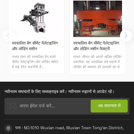
स्वचालित बैग सीमेंट पैलेटाइजिंग
स्वचालित बैग सीमेंट पैलेटाइजिंग
और लोडिंग मशीन
और लोडिंग मशीन फैक्ट्री
गाचन ग्रुप की स्वचालित बैग वाली
गाचन-जीनार की अपनी खंडित लोडिंग
सीमेंट पैलेटाइजिंग और लोडिंग मशीन
तकनीक: यह अत्यधिक लंबे वाहनों में
में कई पेटेंट तकनीकें हैं।
लोडिंग की समस्या को प्रभावी ढंग से
हल करती है।
नवीनतम समाचारों के लिए सब्सक्राइब करें। नवीनतम रुझानों से अपडेट रहें।
पता : NO.1010 Wuxian road, Wuxian Town Tong'an District,