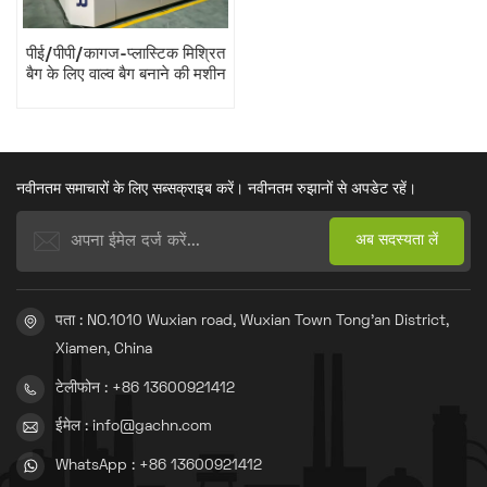
पीई/पीपी/कागज-प्लास्टिक मिश्रित
बैग के लिए वाल्व बैग बनाने की मशीन
नवीनतम समाचारों के लिए सब्सक्राइब करें। नवीनतम रुझानों से अपडेट रहें।
पता : NO.1010 Wuxian road, Wuxian Town Tong'an District,
Xiamen, China
टेलीफोन : +86 13600921412
ईमेल : info@gachn.com
WhatsApp : +86 13600921412