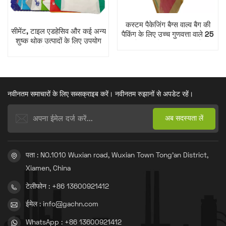
कस्टम पैकेजिंग बैग्स वाल्व बैग की
सीमेंट, टाइल एडहेसिव और कई अन्य
पैकिंग के लिए उच्च गुणवत्ता वाले 25
शुष्क थोक उत्पादों के लिए उपयोग
किलोग्राम बुने हुए पीपी वाल्व बैग।
किया जाने वाला बीओपीपी वाल्व
स्क्वायर बॉटम बैग।
नवीनतम समाचारों के लिए सब्सक्राइब करें। नवीनतम रुझानों से अपडेट रहें।
पता : NO.1010 Wuxian road, Wuxian Town Tong'an District,
Xiamen, China
टेलीफोन : +86 13600921412
ईमेल : info@gachn.com
WhatsApp : +86 13600921412