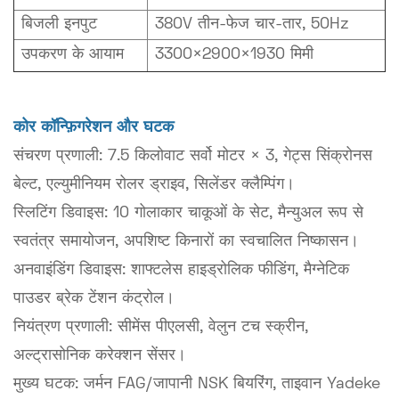
बिजली इनपुट
380V तीन-फेज चार-तार, 50Hz
उपकरण के आयाम
3300×2900×1930 मिमी
कोर कॉन्फ़िगरेशन और घटक
संचरण प्रणाली: 7.5 किलोवाट सर्वो मोटर × 3, गेट्स सिंक्रोनस
बेल्ट, एल्युमीनियम रोलर ड्राइव, सिलेंडर क्लैम्पिंग।
स्लिटिंग डिवाइस: 10 गोलाकार चाकूओं के सेट, मैन्युअल रूप से
स्वतंत्र समायोजन, अपशिष्ट किनारों का स्वचालित निष्कासन।
अनवाइंडिंग डिवाइस: शाफ्टलेस हाइड्रोलिक फीडिंग, मैग्नेटिक
पाउडर ब्रेक टेंशन कंट्रोल।
नियंत्रण प्रणाली: सीमेंस पीएलसी, वेलुन टच स्क्रीन,
अल्ट्रासोनिक करेक्शन सेंसर।
मुख्य घटक: जर्मन FAG/जापानी NSK बियरिंग, ताइवान Yadeke