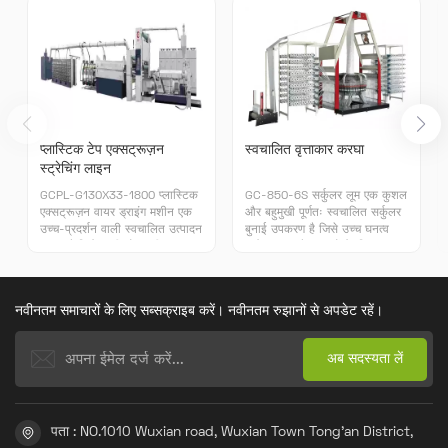
प्लास्टिक टेप एक्सट्रूज़न
स्वचालित वृत्ताकार करघा
स्ट्रेचिंग लाइन
GCPL-G130X33-1800 प्लास्टिक
GC-850-6S सर्कुलर लूम एक कुशल
एक्सट्रूज़न वायर ड्राइंग मशीन एक
और बहुमुखी पूर्णतः स्वचालित सर्कुलर
उच्च-प्रदर्शन वाली स्वचालित उत्पादन
बुनाई उपकरण है जिसे उच्च घनत्व
लाइन है जिसे पॉलीप्रोपाइलीन (PP)
वाले डबल फ्लैट कपड़ों के लिए
कच्चे माल के लिए डिज़ाइन किया गया
डिज़ाइन किया गया है।
है।
नवीनतम समाचारों के लिए सब्सक्राइब करें। नवीनतम रुझानों से अपडेट रहें।
पता : NO.1010 Wuxian road, Wuxian Town Tong'an District,