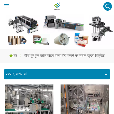
घर
पीपी बुने हुए ब्लॉक बॉटम वाल्व बोरी बनाने की मशीन खुदरा विक्रेता
उत्पाद श्रेणियां